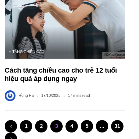
TĂNG CHIỀU CAO
Cách tăng chiều cao cho trẻ 12 tuổi
hiệu quả áp dụng ngay
Hồng Hà
17/10/2025
17 mins read
1
2
3
4
5
…
31