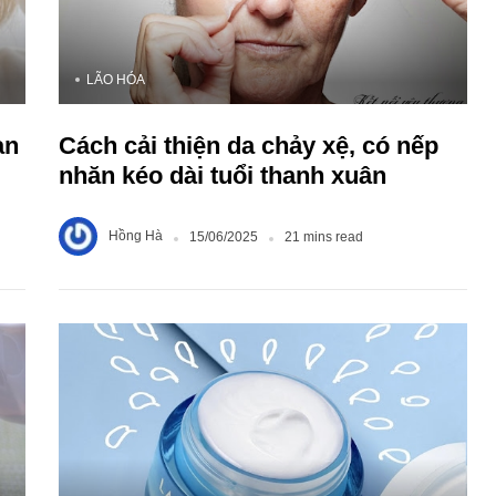
LÃO HÓA
an
Cách cải thiện da chảy xệ, có nếp
nhăn kéo dài tuổi thanh xuân
Hồng Hà
15/06/2025
21 mins read