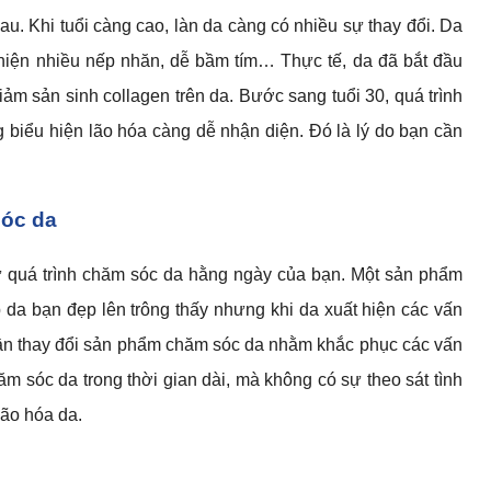
hau. Khi tuổi càng cao, làn da càng có nhiều sự thay đổi. Da
t hiện nhiều nếp nhăn, dễ bầm tím… Thực tế, da đã bắt đầu
giảm sản sinh collagen trên da. Bước sang tuổi 30, quá trình
 biểu hiện lão hóa càng dễ nhận diện. Đó là lý do bạn cần
sóc da
 từ quá trình chăm sóc da hằng ngày của bạn. Một sản phẩm
úp da bạn đẹp lên trông thấy nhưng khi da xuất hiện các vấn
cần thay đổi sản phẩm chăm sóc da nhằm khắc phục các vấn
 sóc da trong thời gian dài, mà không có sự theo sát tình
lão hóa da.