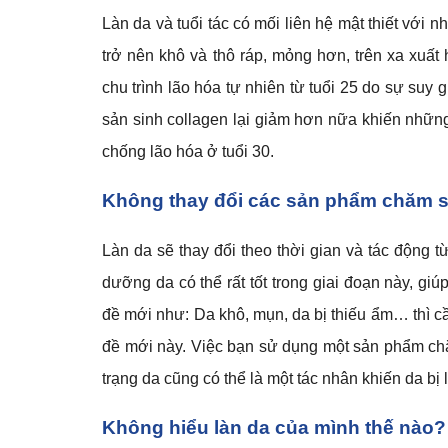
Làn da và tuổi tác có mối liên hệ mật thiết với n
trở nên khô và thô ráp, mỏng hơn, trên xa xuấ
chu trình lão hóa tự nhiên từ tuổi 25 do sự suy 
sản sinh collagen lại giảm hơn nữa khiến những
chống lão hóa ở tuổi 30.
Không thay đổi các sản phẩm chăm 
Làn da sẽ thay đổi theo thời gian và tác động
dưỡng da có thể rất tốt trong giai đoạn này, gi
đề mới như: Da khô, mụn, da bị thiếu ẩm… thì 
đề mới này. Việc bạn sử dụng một sản phẩm chăm
trạng da cũng có thể là một tác nhân khiến da bị 
Không hiểu làn da của mình thế nào?