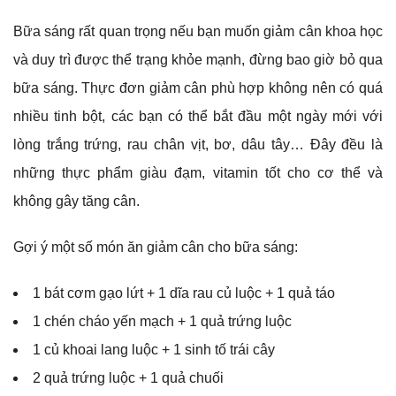
Bữa sáng rất quan trọng nếu bạn muốn giảm cân khoa học
và duy trì được thể trạng khỏe mạnh, đừng bao giờ bỏ qua
bữa sáng. Thực đơn giảm cân phù hợp không nên có quá
nhiều tinh bột, các bạn có thể bắt đầu một ngày mới với
lòng trắng trứng, rau chân vịt, bơ, dâu tây… Đây đều là
những thực phẩm giàu đạm, vitamin tốt cho cơ thể và
không gây tăng cân.
Gợi ý một số món ăn giảm cân cho bữa sáng:
1 bát cơm gạo lứt + 1 dĩa rau củ luộc + 1 quả táo
1 chén cháo yến mạch + 1 quả trứng luộc
1 củ khoai lang luộc + 1 sinh tố trái cây
2 quả trứng luộc + 1 quả chuối