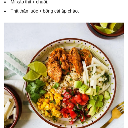
Mì xào thịt + chuối.
Thịt thăn luộc + bông cải áp chảo.