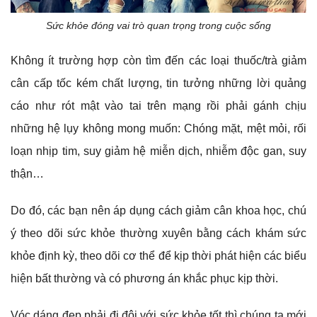
Sức khỏe đóng vai trò quan trọng trong cuộc sống
Không ít trường hợp còn tìm đến các loại thuốc/trà giảm
cân cấp tốc kém chất lượng, tin tưởng những lời quảng
cáo như rót mật vào tai trên mạng rồi phải gánh chịu
những hệ lụy không mong muốn: Chóng mặt, mệt mỏi, rối
loạn nhịp tim, suy giảm hệ miễn dịch, nhiễm độc gan, suy
thận…
Do đó, các bạn nên áp dụng cách giảm cân khoa học, chú
ý theo dõi sức khỏe thường xuyên bằng cách khám sức
khỏe định kỳ, theo dõi cơ thể để kịp thời phát hiện các biểu
hiện bất thường và có phương án khắc phục kịp thời.
Vóc dáng đẹp phải đi đôi với sức khỏe tốt thì chúng ta mới