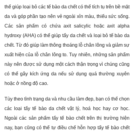
thể giúp loại bỏ các tế bào da chết có thể tích tụ trên bề mặt
da và góp phần tạo nên vẻ ngoài xỉn màu, thiếu sức sống.
Các sản phẩm có chứa axit salicylic hoặc axit alpha
hydroxy (AHA) có thể giúp tẩy da chết và loại bỏ tế bào da
chết. Từ đó giúp làm thông thoáng lỗ chân lông và giảm sự
xuất hiện của lỗ chân lông to. Tuy nhiên, những sản phẩm
này nên được sử dụng một cách thận trọng vì chúng cũng
có thể gây kích ứng da nếu sử dụng quá thường xuyên
hoặc ở nồng độ cao.
Tùy theo tình trạng da và nhu cầu làm đẹp, bạn có thể chọn
các loại tẩy tế bào da chết vật lý, hoá học hay cơ học.
Ngoài các sản phẩm tẩy tế bào chết trên thị trường hiện
nay, bạn cũng có thể tự điều chế hỗn hợp tẩy tế bào chết