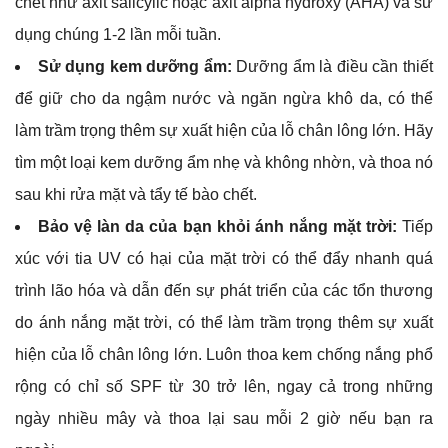
chết như axit salicylic hoặc axit alpha hydroxy (AHA) và sử
dụng chúng 1-2 lần mỗi tuần.
Sử dụng kem dưỡng ẩm:
Dưỡng ẩm là điều cần thiết
để giữ cho da ngậm nước và ngăn ngừa khô da, có thể
làm trầm trọng thêm sự xuất hiện của lỗ chân lông lớn. Hãy
tìm một loại kem dưỡng ẩm nhẹ và không nhờn, và thoa nó
sau khi rửa mặt và tẩy tế bào chết.
Bảo vệ làn da của bạn khỏi ánh nắng mặt trời:
Tiếp
xúc với tia UV có hại của mặt trời có thể đẩy nhanh quá
trình lão hóa và dẫn đến sự phát triển của các tổn thương
do ánh nắng mặt trời, có thể làm trầm trọng thêm sự xuất
hiện của lỗ chân lông lớn. Luôn thoa kem chống nắng phổ
rộng có chỉ số SPF từ 30 trở lên, ngay cả trong những
ngày nhiều mây và thoa lại sau mỗi 2 giờ nếu bạn ra