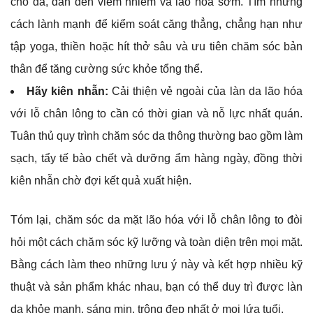
cho da, dẫn đến viêm nhiễm và lão hóa sớm. Tìm những
cách lành mạnh để kiểm soát căng thẳng, chẳng hạn như
tập yoga, thiền hoặc hít thở sâu và ưu tiên chăm sóc bản
thân để tăng cường sức khỏe tổng thể.
Hãy kiên nhẫn:
Cải thiện vẻ ngoài của làn da lão hóa
với lỗ chân lông to cần có thời gian và nỗ lực nhất quán.
Tuân thủ quy trình chăm sóc da thông thường bao gồm làm
sạch, tẩy tế bào chết và dưỡng ẩm hàng ngày, đồng thời
kiên nhẫn chờ đợi kết quả xuất hiện.
Tóm lại, chăm sóc da mặt lão hóa với lỗ chân lông to đòi
hỏi một cách chăm sóc kỹ lưỡng và toàn diện trên mọi mặt.
Bằng cách làm theo những lưu ý này và kết hợp nhiều kỹ
thuật và sản phẩm khác nhau, bạn có thể duy trì được làn
da khỏe mạnh, sáng mịn, trông đẹp nhất ở mọi lứa tuổi.