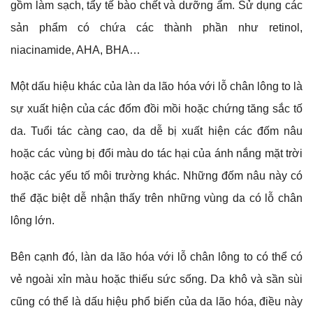
gồm làm sạch, tẩy tế bào chết và dưỡng ẩm. Sử dụng các
sản phẩm có chứa các thành phần như retinol,
niacinamide, AHA, BHA…
Một dấu hiệu khác của làn da lão hóa với lỗ chân lông to là
sự xuất hiện của các đốm đồi mồi hoặc chứng tăng sắc tố
da. Tuổi tác càng cao, da dễ bị xuất hiện các đốm nâu
hoặc các vùng bị đổi màu do tác hại của ánh nắng mặt trời
hoặc các yếu tố môi trường khác. Những đốm nâu này có
thể đặc biệt dễ nhận thấy trên những vùng da có lỗ chân
lông lớn.
Bên cạnh đó, làn da lão hóa với lỗ chân lông to có thể có
vẻ ngoài xỉn màu hoặc thiếu sức sống. Da khô và sần sùi
cũng có thể là dấu hiệu phổ biến của da lão hóa, điều này