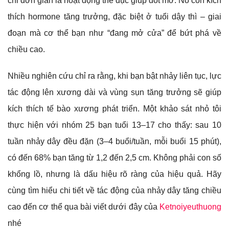
chỉ đơn giản là hoạt động thể dục giúp đốt mỡ. Nó còn kích
thích hormone tăng trưởng, đặc biệt ở tuổi dậy thì – giai
đoạn mà cơ thể bạn như “đang mở cửa” để bứt phá về
chiều cao.
Nhiều nghiên cứu chỉ ra rằng, khi bạn bật nhảy liên tục, lực
tác động lên xương dài và vùng sụn tăng trưởng sẽ giúp
kích thích tế bào xương phát triển. Một khảo sát nhỏ tôi
thực hiện với nhóm 25 bạn tuổi 13–17 cho thấy: sau 10
tuần nhảy dây đều đặn (3–4 buổi/tuần, mỗi buổi 15 phút),
có đến 68% bạn tăng từ 1,2 đến 2,5 cm. Không phải con số
khổng lồ, nhưng là dấu hiệu rõ ràng của hiệu quả. Hãy
cùng tìm hiểu chi tiết về tác động của nhảy dây tăng chiều
cao đến cơ thể qua bài viết dưới đây của
Ketnoiyeuthuong
nhé