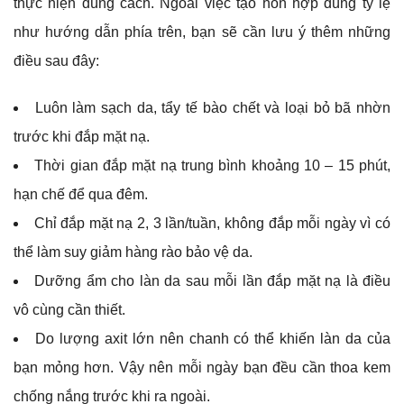
thực hiện đúng cách. Ngoài việc tạo hỗn hợp đúng tỷ lệ
như hướng dẫn phía trên, bạn sẽ cần lưu ý thêm những
điều sau đây:
Luôn làm sạch da, tẩy tế bào chết và loại bỏ bã nhờn
trước khi đắp mặt nạ.
Thời gian đắp mặt nạ trung bình khoảng 10 – 15 phút,
hạn chế để qua đêm.
Chỉ đắp mặt nạ 2, 3 lần/tuần, không đắp mỗi ngày vì có
thể làm suy giảm hàng rào bảo vệ da.
Dưỡng ẩm cho làn da sau mỗi lần đắp mặt nạ là điều
vô cùng cần thiết.
Do lượng axit lớn nên chanh có thể khiến làn da của
bạn mỏng hơn. Vậy nên mỗi ngày bạn đều cần thoa kem
chống nắng trước khi ra ngoài.