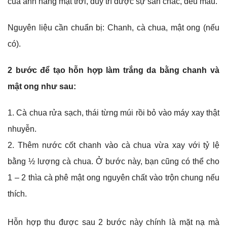
của ánh nắng mặt trời, duy trì được sự săn chắc, đều màu.
Nguyên liệu cần chuẩn bị: Chanh, cà chua, mật ong (nếu
có).
2 bước để tạo hỗn hợp làm trắng da bằng chanh và
mật ong như sau:
Cà chua rửa sạch, thái từng múi rồi bỏ vào máy xay thật
nhuyễn.
Thêm nước cốt chanh vào cà chua vừa xay với tỷ lệ
bằng ½ lượng cà chua. Ở bước này, bạn cũng có thể cho
1 – 2 thìa cà phê mật ong nguyên chất vào trộn chung nếu
thích.
Hỗn hợp thu được sau 2 bước này chính là mặt nạ mà