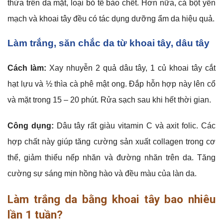
thừa trên da mặt, loại bỏ tế bào chết. Hơn nữa, cả bột yến
mạch và khoai tây đều có tác dụng dưỡng ẩm da hiệu quả.
Làm trắng, săn chắc da từ khoai tây, dâu tây
Cách làm:
Xay nhuyễn 2 quả dâu tây, 1 củ khoai tây cắt
hạt lựu và ½ thìa cà phê mật ong. Đắp hỗn hợp này lên cổ
và mặt trong 15 – 20 phút. Rửa sạch sau khi hết thời gian.
Công dụng:
Dâu tây rất giàu vitamin C và axit folic. Các
hợp chất này giúp tăng cường sản xuất collagen trong cơ
thể, giảm thiểu nếp nhăn và đường nhăn trên da. Tăng
cường sự sáng mịn hồng hào và đều màu của làn da.
Làm trắng da bằng khoai tây bao nhiêu
lần 1 tuần?