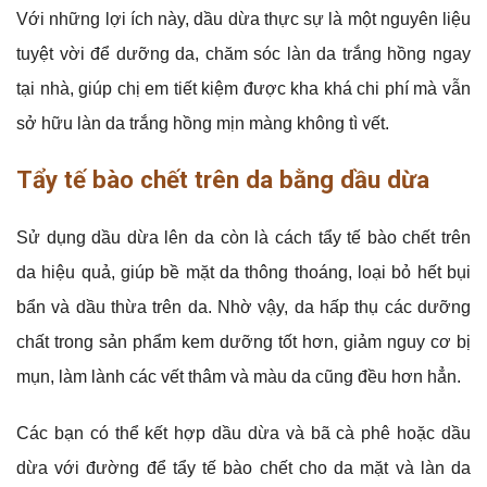
Với những lợi ích này, dầu dừa thực sự là một nguyên liệu
tuyệt vời để dưỡng da, chăm sóc làn da trắng hồng ngay
tại nhà, giúp chị em tiết kiệm được kha khá chi phí mà vẫn
sở hữu làn da trắng hồng mịn màng không tì vết.
Tẩy tế bào chết trên da bằng dầu dừa
Sử dụng dầu dừa lên da còn là cách tẩy tế bào chết trên
da hiệu quả, giúp bề mặt da thông thoáng, loại bỏ hết bụi
bẩn và dầu thừa trên da. Nhờ vậy, da hấp thụ các dưỡng
chất trong sản phẩm kem dưỡng tốt hơn, giảm nguy cơ bị
mụn, làm lành các vết thâm và màu da cũng đều hơn hẳn.
Các bạn có thể kết hợp dầu dừa và bã cà phê hoặc dầu
dừa với đường để tẩy tế bào chết cho da mặt và làn da