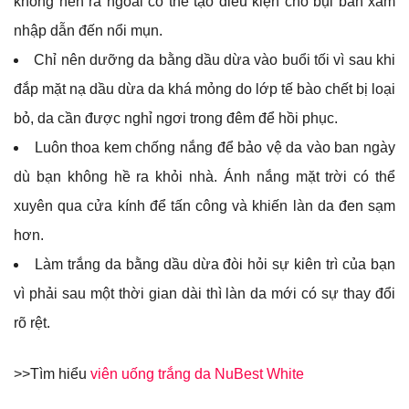
không nên ra ngoài có thể tạo điều kiện cho bụi bẩn xâm
nhập dẫn đến nổi mụn.
Chỉ nên dưỡng da bằng dầu dừa vào buổi tối vì sau khi
đắp mặt nạ dầu dừa da khá mỏng do lớp tế bào chết bị loại
bỏ, da cần được nghỉ ngơi trong đêm để hồi phục.
Luôn thoa kem chống nắng để bảo vệ da vào ban ngày
dù bạn không hề ra khỏi nhà. Ánh nắng mặt trời có thể
xuyên qua cửa kính để tấn công và khiến làn da đen sạm
hơn.
Làm trắng da bằng dầu dừa đòi hỏi sự kiên trì của bạn
vì phải sau một thời gian dài thì làn da mới có sự thay đổi
rõ rệt.
>>Tìm hiểu
viên uống trắng da NuBest White