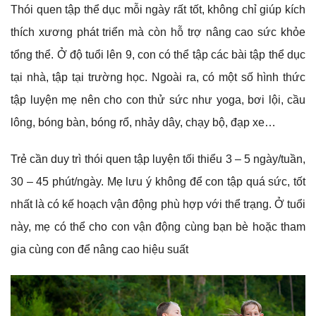
Thói quen tập thể dục mỗi ngày rất tốt, không chỉ giúp kích
thích xương phát triển mà còn hỗ trợ nâng cao sức khỏe
tổng thể. Ở độ tuổi lên 9, con có thể tập các bài tập thể dục
tại nhà, tập tại trường học. Ngoài ra, có một số hình thức
tập luyện mẹ nên cho con thử sức như yoga, bơi lội, cầu
lông, bóng bàn, bóng rổ, nhảy dây, chạy bộ, đạp xe…
Trẻ cần duy trì thói quen tập luyện tối thiểu 3 – 5 ngày/tuần,
30 – 45 phút/ngày. Mẹ lưu ý không để con tập quá sức, tốt
nhất là có kế hoạch vận động phù hợp với thể trạng. Ở tuổi
này, mẹ có thể cho con vận động cùng bạn bè hoặc tham
gia cùng con để nâng cao hiệu suất